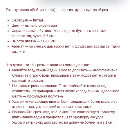
Роза кустовая «Лейла» (Leila) — сорт из группы кустовый роз.
Селекция — Китай.
Цвет — пыльно-сиреневый
Форма и размер бутона - чашевидные бутоны с ровными
лепестками, бутон 3-5 см
Высота цветка — 50-60 см
Аромат — со смесью дамасских нот и фруктовых ароматов, таких
как личи
Что делать, чтобы розы стояли как можно дольше:
Меняйте воду каждый день. Просто доливать — неэффективно.
Сливайте старую воду, промывайте вазу, подрезайте стебли и
наливайте свежую.
Не ставьте розы на солнце. Также избегайте сквозняков,
отопительных приборов и мест возле холодильника. Идеальное
место — прохладная полутень.
Удаляйте увядающие цветы. Один увядающий бутон выделяет
этилен — газ, ускоряющий старение остальных.
Обновляйте срез каждые 2–3 дня. Это способствует лучшему
впитыванию воды и предотвращает закупорку сосудов.
Укорачивать ножку достаточно на длину не более чем в 1 см.