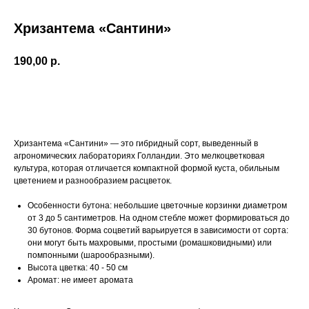
Хризантема «Сантини»
190,00
р.
Добавить в корзину
Хризантема «Сантини» — это гибридный сорт, выведенный в
агрономических лабораториях Голландии. Это мелкоцветковая
культура, которая отличается компактной формой куста, обильным
цветением и разнообразием расцветок.
Особенности бутона: небольшие цветочные корзинки диаметром
от 3 до 5 сантиметров. На одном стебле может формироваться до
30 бутонов. Форма соцветий варьируется в зависимости от сорта:
они могут быть махровыми, простыми (ромашковидными) или
помпонными (шарообразными).
Высота цветка: 40 - 50 см
Аромат: не имеет аромата