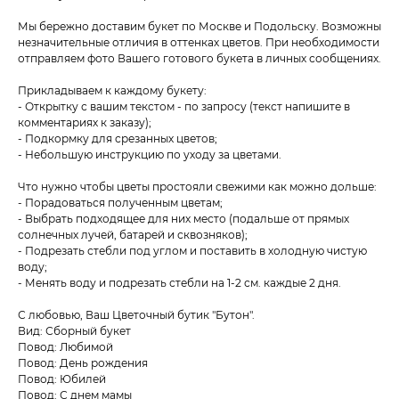
Мы бережно доставим букет по Москве и Подольску. Возможны
незначительные отличия в оттенках цветов. При необходимости
отправляем фото Вашего готового букета в личных сообщениях.
Прикладываем к каждому букету:
- Открытку с вашим текстом - по запросу (текст напишите в
комментариях к заказу);
- Подкормку для срезанных цветов;
- Небольшую инструкцию по уходу за цветами.
Что нужно чтобы цветы простояли свежими как можно дольше:
- Порадоваться полученным цветам;
- Выбрать подходящее для них место (подальше от прямых
солнечных лучей, батарей и сквозняков);
- Подрезать стебли под углом и поставить в холодную чистую
воду;
- Менять воду и подрезать стебли на 1-2 см. каждые 2 дня.
С любовью, Ваш Цветочный бутик "Бутон".
Вид: Сборный букет
Повод: Любимой
Повод: День рождения
Повод: Юбилей
Повод: С днем мамы