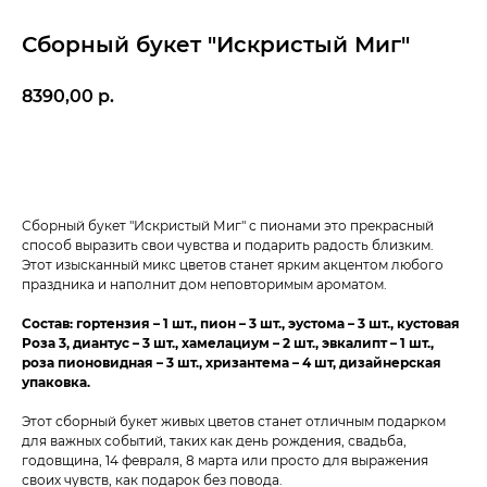
Сборный букет "Искристый Миг"
8390,00
р.
Добавить в корзину
Сборный букет "Искристый Миг" с пионами это прекрасный
способ выразить свои чувства и подарить радость близким.
Этот изысканный микс цветов станет ярким акцентом любого
праздника и наполнит дом неповторимым ароматом.
Состав: гортензия – 1 шт., пион – 3 шт., эустома – 3 шт., кустовая
Роза 3, диантус – 3 шт., хамелациум – 2 шт., эвкалипт – 1 шт.,
роза пионовидная – 3 шт., хризантема – 4 шт, дизайнерская
упаковка.
Этот сборный букет живых цветов станет отличным подарком
для важных событий, таких как день рождения, свадьба,
годовщина, 14 февраля, 8 марта или просто для выражения
своих чувств, как подарок без повода.