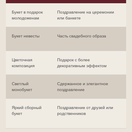
Букет в подарок
Поздравление на церемонии
Н
молодоженам
или банкете
г
Букет невесты
Часть свадебного образа
П
с
Цветочная
Подарок с более
У
композиция
декоративным эффектом
с
Светлый
Сдержанное и элегантное
Х
монобукет
поздравление
Яркий сборный
Поздравление от друзей или
Л
букет
родственников
о
п