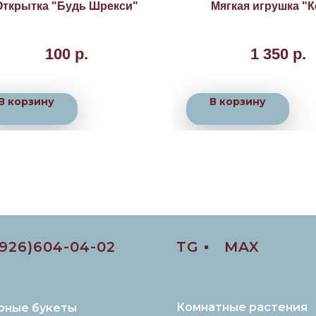
Открытка "Будь Шрекси"
Мягкая игрушка "К
100
р.
1 350
р.
В корзину
В корзину
(926)604-04-02
TG ▪️
MAX
Комнатные растения
рные букеты