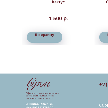
 маме»
Кактус
й маме» к
 слова для
1 500
р.
 доставкой
т магазина
В корзину
+7
Оферта, пользовательское
соглашение, политика
конфиденциальности
ИП Широкова К. Д.
Сбо
ИНН 503621778900