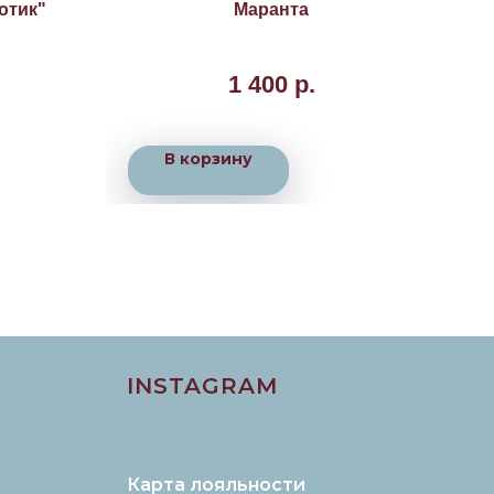
отик"
Маранта
От
Поз
1 400
р.
В корзину
INSTAGRAM
Карта лояльности