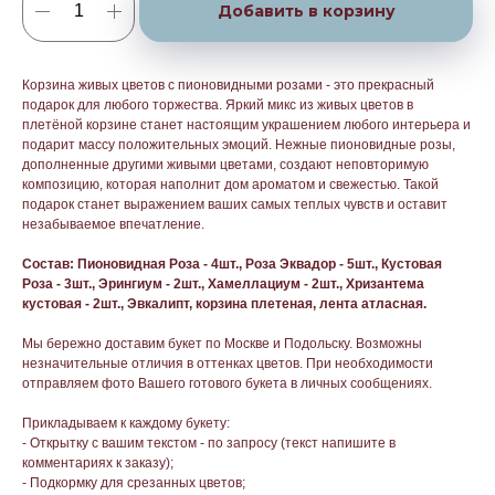
Добавить в корзину
Корзина живых цветов с пионовидными розами - это прекрасный
подарок для любого торжества. Яркий микс из живых цветов в
плетёной корзине станет настоящим украшением любого интерьера и
подарит массу положительных эмоций. Нежные пионовидные розы,
дополненные другими живыми цветами, создают неповторимую
композицию, которая наполнит дом ароматом и свежестью. Такой
подарок станет выражением ваших самых теплых чувств и оставит
незабываемое впечатление.
Состав: Пионовидная Роза - 4шт., Роза Эквадор - 5шт., Кустовая
Роза - 3шт., Эрингиум - 2шт., Хамеллациум - 2шт., Хризантема
кустовая - 2шт., Эвкалипт, корзина плетеная, лента атласная.
Мы бережно доставим букет по Москве и Подольску. Возможны
незначительные отличия в оттенках цветов. При необходимости
отправляем фото Вашего готового букета в личных сообщениях.
Прикладываем к каждому букету:
- Открытку с вашим текстом - по запросу (текст напишите в
комментариях к заказу);
- Подкормку для срезанных цветов;