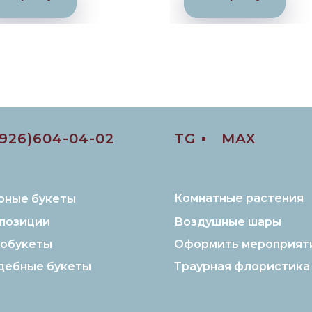
(926)604-04-02
TG ▪️
MAX
Комнатные растения
рные букеты
позиции
Воздушные шары
обукеты
Оформить мероприят
дебные букеты
Траурная флористика