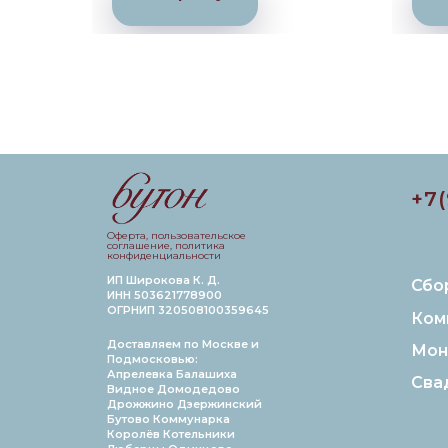
+7
Оферта, пользовательское
соглашение, политика
конфиденциальности
ИП Широкова К. Д.
Сбо
ИНН 503621778900
ОГРНИП 320508100359645
Ком
Доставляем по Москве и
Мон
Подмосковью:
Апрелевка Балашиха
Сва
Видное Домодедово
Дрожжино Дзержинский
Бутово Коммунарка
Королёв Котельники