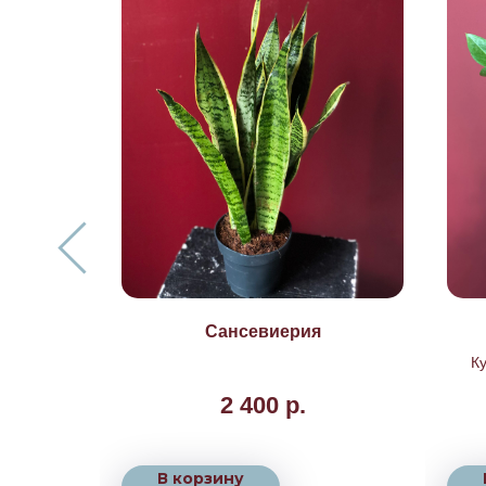
отик"
Сансевиерия
К
неп
2 400
р.
д
Дост
В корзину