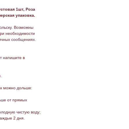
устовая 1шт, Роза
нерская упаковка.
ольску. Возможны
При необходимости
личных сообщениях.
ст напишите в
.
ак можно дольше:
ьше от прямых
холодную чистую воду;
каждые 2 дня.