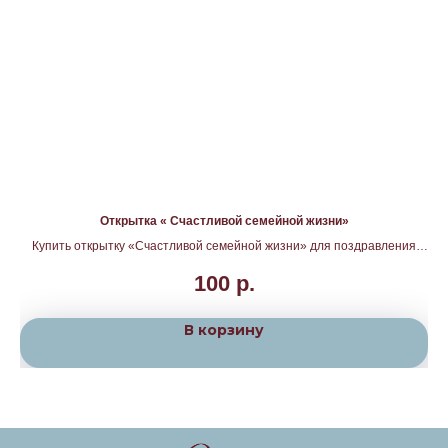
Открытка « Счастливой семейной жизни»
Купить открытку «Счастливой семейной жизни» для поздравления
молодожёнов. Добавьте её к цветам или подарку с доставкой по
100
р.
Москве и Подмосковью от «Бутон».
В корзину