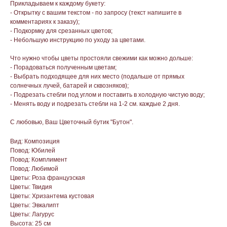
Прикладываем к каждому букету:
- Открытку с вашим текстом - по запросу (текст напишите в
комментариях к заказу);
- Подкормку для срезанных цветов;
- Небольшую инструкцию по уходу за цветами.
Что нужно чтобы цветы простояли свежими как можно дольше:
- Порадоваться полученным цветам;
- Выбрать подходящее для них место (подальше от прямых
солнечных лучей, батарей и сквозняков);
- Подрезать стебли под углом и поставить в холодную чистую воду;
- Менять воду и подрезать стебли на 1-2 см. каждые 2 дня.
С любовью, Ваш Цветочный бутик "Бутон".
Вид: Композиция
Повод: Юбилей
Повод: Комплимент
Повод: Любимой
Цветы: Роза французская
Цветы: Твидия
Цветы: Хризантема кустовая
Цветы: Эвкалипт
Цветы: Лагурус
Высота: 25 см