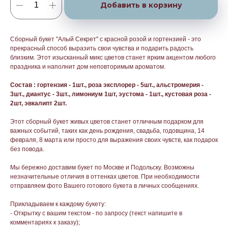
Добавить в корзину
Сборный букет "Алый Секрет" с красной розой и гортензией - это
прекрасный способ выразить свои чувства и подарить радость
близким. Этот изысканный микс цветов станет ярким акцентом любого
праздника и наполнит дом неповторимым ароматом.
Состав : гортензия - 1шт., роза эксплорер - 5шт., альстромерия -
3шт., диантус - 3шт., лимониум 1шт, эустома - 1шт., кустовая роза -
2шт, эвкалипт 2шт.
Этот сборный букет живых цветов станет отличным подарком для
важных событий, таких как день рождения, свадьба, годовщина, 14
февраля, 8 марта или просто для выражения своих чувств, как подарок
без повода.
Мы бережно доставим букет по Москве и Подольску. Возможны
незначительные отличия в оттенках цветов. При необходимости
отправляем фото Вашего готового букета в личных сообщениях.
Прикладываем к каждому букету:
- Открытку с вашим текстом - по запросу (текст напишите в
комментариях к заказу);