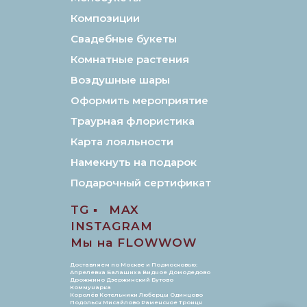
Композиции
Свадебные букеты
Комнатные растения
Воздушные шары
Оформить мероприятие
Траурная флористика
Карта лояльности
Намекнуть на подарок
Подарочный сертификат
TG ▪️
MAX
INSTAGRAM
Мы на FLOWWOW
Доставляем по Москве и Подмосковью:
Апрелевка Балашиха Видное Домодедово
Дрожжино Дзержинский Бутово
Коммунарка
Королёв Котельники Люберцы Одинцово
Подольск Мисайлово Раменское Троицк