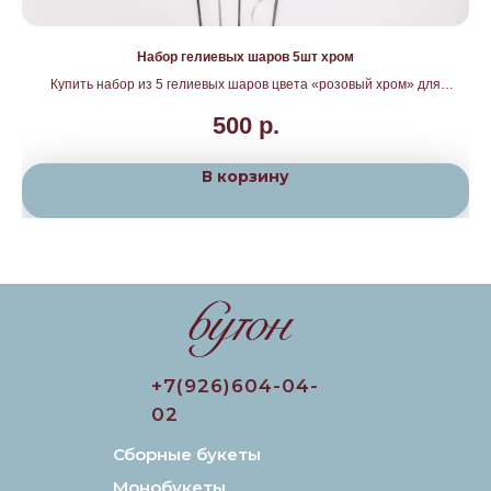
Набор гелиевых шаров 5шт хром
Купить набор из 5 гелиевых шаров цвета «розовый хром» для
Ку
праздника, фотозоны или дополнения к букету. Доставка по Москве и
для
500
р.
Подмосковью от «Бутон».
В корзину
+7(926)604-04-
02
Сборные букеты
Монобукеты