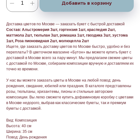
Добавить в корзину
Доставка цветов по Москве — заказать букет с быстрой доставкой
Состав: Альстромерия 3шт, гортензия 1шт, краспедия 2шт,
маттиола 2шт, тюльпан 3шт, ромашка 1шт, гвоздика 3шт, эустома
1шт, Роза пионовидная 2шт, молюцелла 2шт
Ищете, где заказать доставку цветов по Москве быстро, удобно и без
переплаты? В цветочном магазине «Бутон» вы можете купить букет с
доставкой в Москве всего за пару минут. Мы предлагаем свежие цветы
с доставкой по Москве, собираем композиции вручную и доставляем их
точно ко времени.
У нас вы можете заказать цветы в Москве на любой повод: день
рождения, свидание, юбилей или праздник. В каталоге представлены
розы, тюльпаны, хризантемы, пионы и стильные авторские
композиции. Вы легко сможете купить дофаминовую коробку с цветами
в Москве недорого, выбрав как классические букеты, так и премиум
букеты с доставкой.
Вид: Композиция
Высота: 40 см
Ширина: 35 см
Повод: День рождения