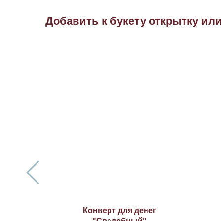
Добавить к букету открытку ил
ливой
Конверт для денег
и»
"Свадебный"