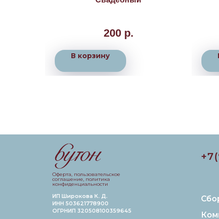
тливой
дравления
200
р.
 к цветам
о Москве и
он».
В корзину
+7
Оферта, пользовательское
соглашение, политика
конфиденциальности
ИП Широкова К. Д.
Сбо
ИНН 503621778900
ОГРНИП 320508100359645
Ком