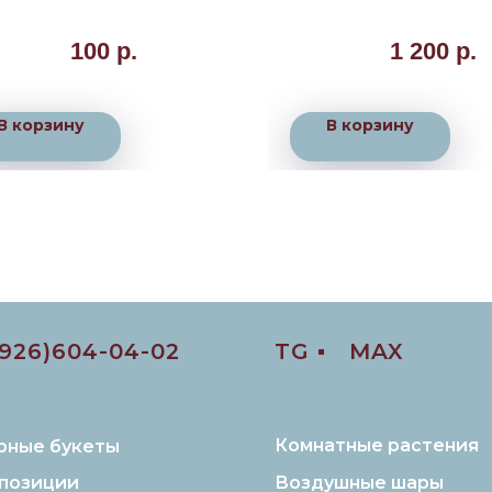
100
р.
1 200
р.
В корзину
В корзину
(926)604-04-02
TG ▪️
MAX
Комнатные растения
рные букеты
позиции
Воздушные шары