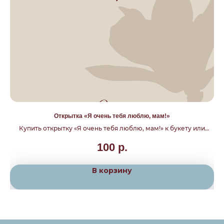
Открытка «Я очень тебя люблю, мам!»
Купить открытку «Я очень тебя люблю, мам!» к букету или
подарку. Тёплое поздравление маме с доставкой по Москве и
100
р.
Подмосковью от магазина «Бутон».
В корзину