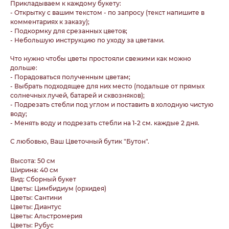
Прикладываем к каждому букету:
- Открытку с вашим текстом - по запросу (текст напишите в
комментариях к заказу);
- Подкормку для срезанных цветов;
- Небольшую инструкцию по уходу за цветами.
Что нужно чтобы цветы простояли свежими как можно
дольше:
- Порадоваться полученным цветам;
- Выбрать подходящее для них место (подальше от прямых
солнечных лучей, батарей и сквозняков);
- Подрезать стебли под углом и поставить в холодную чистую
воду;
- Менять воду и подрезать стебли на 1-2 см. каждые 2 дня.
С любовью, Ваш Цветочный бутик "Бутон".
Высота: 50 см
Ширина: 40 см
Вид: Сборный букет
Цветы: Цимбидиум (орхидея)
Цветы: Сантини
Цветы: Диантус
Цветы: Альстромерия
Цветы: Рубус