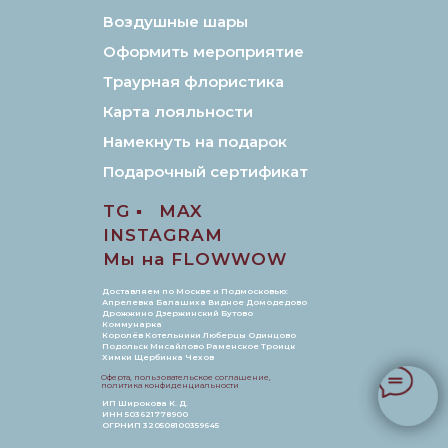
Воздушные шары
Оформить мероприятие
Траурная флористика
Карта лояльности
Намекнуть на подарок
Подарочный сертификат
TG ▪️
MAX
INSTAGRAM
Мы на FLOWWOW
Доставляем по Москве и Подмосковью:
Апрелевка Балашиха Видное Домодедово
Дрожжино Дзержинский Бутово
Коммунарка
Королёв Котельники Люберцы Одинцово
Подольск Мисайлово Раменское Троицк
Химки Щербинка Чехов
Оферта, пользовательское соглашение,
политика конфиденциальности
ИП Широкова К. Д.
ИНН 503621778900
ОГРНИП 320508100359645